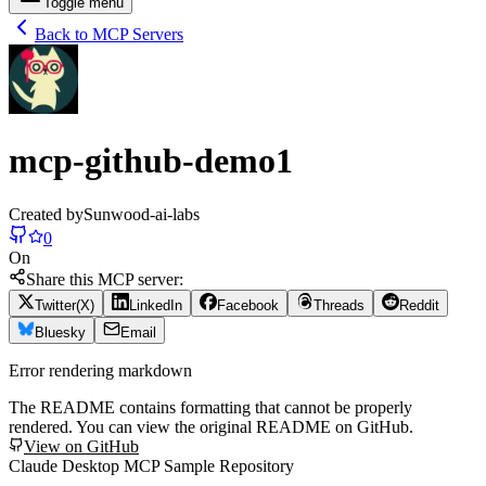
Toggle menu
Back to MCP Servers
mcp-github-demo1
Created by
Sunwood-ai-labs
0
On
Share this MCP server:
Twitter(X)
LinkedIn
Facebook
Threads
Reddit
Bluesky
Email
Error rendering markdown
The README contains formatting that cannot be properly
rendered. You can view the original README on GitHub.
View on GitHub
Claude Desktop MCP Sample Repository