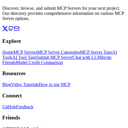
Discover, browse, and submit MCP Servers for your next project.
Our directory provides comprehensive information on various MCP
Server options.
Explore
Home
MCP Servers
MCP Server Categories
MCP Server Tags
AI
Tools
AI Tool Tags
Submit MCP Server
Chat with LLM
Invite
Friends
Model Credit Comparison
Resources
Blog
Video Tutorials
How to use MCP
Connect
GitHub
Feedback
Friends