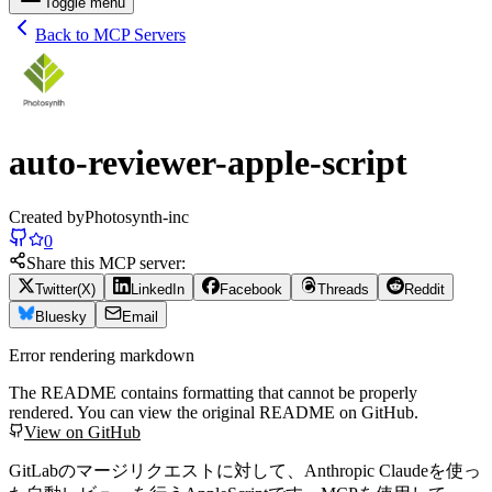
Toggle menu
Back to MCP Servers
auto-reviewer-apple-script
Created by
Photosynth-inc
0
Share this MCP server:
Twitter(X)
LinkedIn
Facebook
Threads
Reddit
Bluesky
Email
Error rendering markdown
The README contains formatting that cannot be properly
rendered. You can view the original README on GitHub.
View on GitHub
GitLabのマージリクエストに対して、Anthropic Claudeを使っ