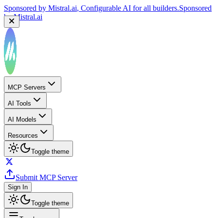
Sponsored by
Mistral.ai
, Configurable AI for all builders.
Sponsored
by
Mistral.ai
MCP Servers
AI Tools
AI Models
Resources
Toggle theme
Submit MCP Server
Sign In
Toggle theme