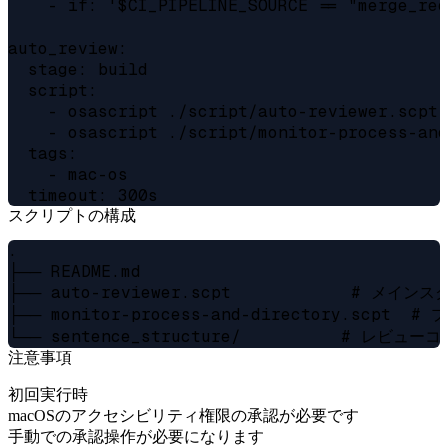
    - if: '$CI_PIPELINE_SOURCE == "merge
auto_review:

  stage: build

  script:

    - osascript ./script/auto-reviewer.scpt 
    - osascript ./script/monitor-process-and
  tags:

    - mac-os

スクリプトの構成
.

├── README.md

├── auto-reviewer.scpt            # メインス
├── monitor-process-and-directory.scpt 
注意事項
初回実行時
macOSのアクセシビリティ権限の承認が必要です
手動での承認操作が必要になります