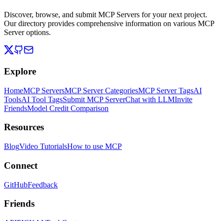
Discover, browse, and submit MCP Servers for your next project.
Our directory provides comprehensive information on various MCP
Server options.
Explore
Home
MCP Servers
MCP Server Categories
MCP Server Tags
AI
Tools
AI Tool Tags
Submit MCP Server
Chat with LLM
Invite
Friends
Model Credit Comparison
Resources
Blog
Video Tutorials
How to use MCP
Connect
GitHub
Feedback
Friends