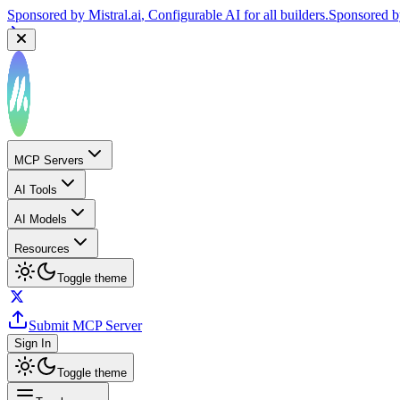
Sponsored by
Mistral.ai
, Configurable AI for all builders.
Sponsored 
MCP Servers
AI Tools
AI Models
Resources
Toggle theme
Submit MCP Server
Sign In
Toggle theme