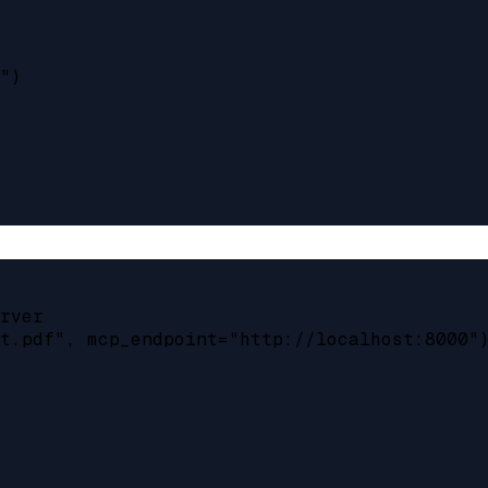
")

rver

t.pdf", mcp_endpoint="http://localhost:8000")