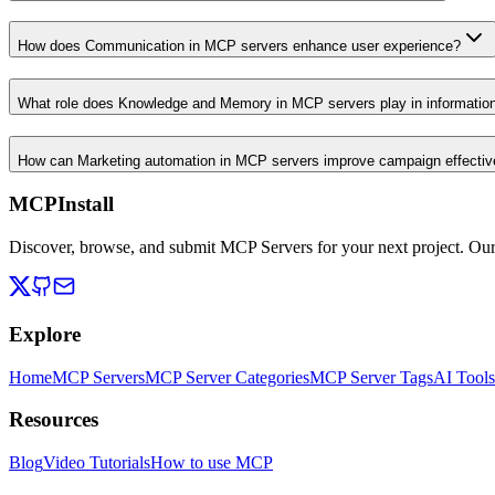
How does Communication in MCP servers enhance user experience?
What role does Knowledge and Memory in MCP servers play in informati
How can Marketing automation in MCP servers improve campaign effecti
MCPInstall
Discover, browse, and submit MCP Servers for your next project. Ou
Explore
Home
MCP Servers
MCP Server Categories
MCP Server Tags
AI Tools
Resources
Blog
Video Tutorials
How to use MCP