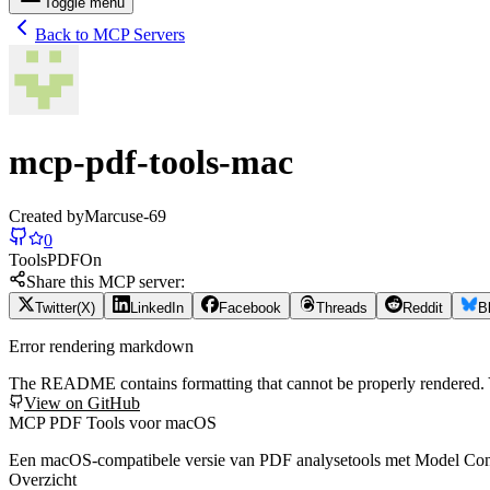
Toggle menu
Back to MCP Servers
mcp-pdf-tools-mac
Created by
Marcuse-69
0
Tools
PDF
On
Share this MCP server:
Twitter(X)
LinkedIn
Facebook
Threads
Reddit
B
Error rendering markdown
The README contains formatting that cannot be properly rendered
View on GitHub
MCP PDF Tools voor macOS
Een macOS-compatibele versie van PDF analysetools met Model Cont
Overzicht