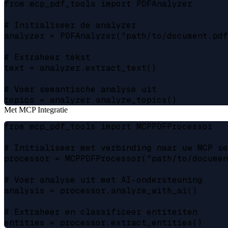
from mcp_pdf_tools import PDFAnalyzer

# Initialiseer de analyzer

analyzer = PDFAnalyzer("path/to/document.pdf
# Extraheer tekst

text = analyzer.extract_text()

# Voer semantische analyse uit

Met MCP Integratie
from mcp_pdf_tools import MCPPDFProcessor

# Initialiseer met verbinding naar uw MCP se
processor = MCPPDFProcessor("path/to/documen
# Voer analyse uit met AI-ondersteuning

analysis = processor.analyze_with_ai()

# Extraheer en classificeer entiteiten
