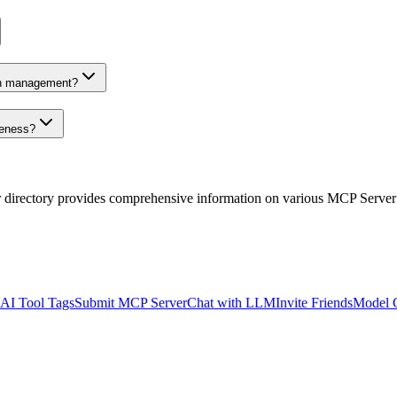
on management?
veness?
r directory provides comprehensive information on various MCP Server
AI Tool Tags
Submit MCP Server
Chat with LLM
Invite Friends
Model 