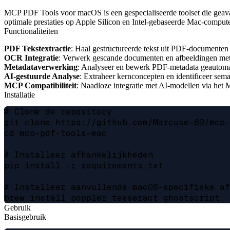
MCP PDF Tools voor macOS is een gespecialiseerde toolset die geav
optimale prestaties op Apple Silicon en Intel-gebaseerde Mac-compute
Functionaliteiten
PDF Tekstextractie
: Haal gestructureerde tekst uit PDF-document
OCR Integratie
: Verwerk gescande documenten en afbeeldingen met
Metadataverwerking
: Analyseer en bewerk PDF-metadata geautoma
AI-gestuurde Analyse
: Extraheer kernconcepten en identificeer seman
MCP Compatibiliteit
: Naadloze integratie met AI-modellen via het 
Installatie
# Clone de repository

git clone https://github.com/Marcuse-69/mcp-
cd mcp-pdf-tools-mac

# Installeer afhankelijkheden

pip install -r requirements.txt

# Installeer aanvullende macOS-specifieke af
Gebruik
Basisgebruik