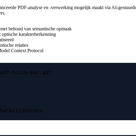
anceerde PDF-analyse en -verwerking mogelijk maakt via AI-gestuurde
rs.
en met behoud van semantische opmaak
 optische karakterherkenning
tiseerd
tische relaties
Model Context Protocol
pdf-tools-mac.git

hankelijkheden
