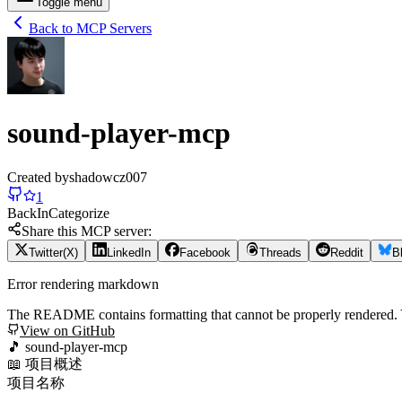
Toggle menu
Back to MCP Servers
sound-player-mcp
Created by
shadowcz007
1
Back
In
Categorize
Share this MCP server:
Twitter(X)
LinkedIn
Facebook
Threads
Reddit
B
Error rendering markdown
The README contains formatting that cannot be properly rendered
View on GitHub
🎵 sound-player-mcp
📖 项目概述
项目名称