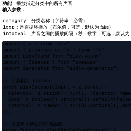
功能
：播放指定分类中的所有声音
输入参数
：
category
：分类名称（字符串，必需）
loop
：是否循环播放（布尔值，可选，默认为 false）
interval
：声音之间的播放间隔（秒，数字，可选，默认为 
import { z } from "zod";

import { promises as fs } from "fs";

import playSound from "play-sound";

import { Speaker } from "speaker";

import Generator from "audio-generator";

// 工具输入 schema

const playCategoryInput = z.object({

  category: z.string().min(1, "Category name
  loop: z.boolean().optional().default(false
  interval: z.number().min(0).optional().def
});

// 播放单个声音的辅助函数

async function playSingleSound(sound) {
