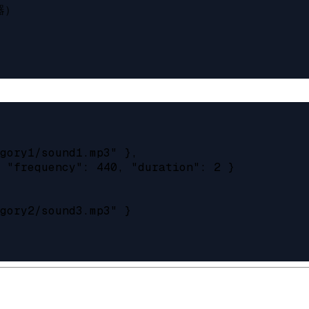
器）

gory1/sound1.mp3" },

 "frequency": 440, "duration": 2 }

gory2/sound3.mp3" }
