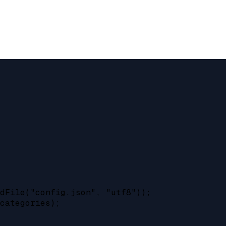
dFile("config.json", "utf8"));

categories);
