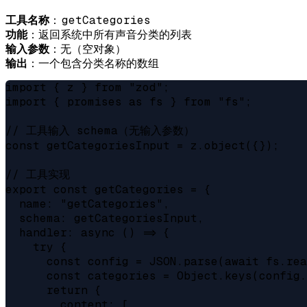
getCategories
工具名称
：
功能
：返回系统中所有声音分类的列表
输入参数
：无（空对象）
输出
：一个包含分类名称的数组
import { z } from "zod";

import { promises as fs } from "fs";

// 工具输入 schema（无输入参数）

const getCategoriesInput = z.object({});

// 工具实现

export const getCategories = {

  name: "getCategories",

  schema: getCategoriesInput,

  handler: async () => {

    try {

      const config = JSON.parse(await fs.rea
      const categories = Object.keys(config.
      return {

        content: [
