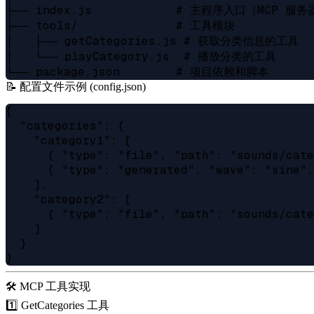
├── index.js            # 主程序入口（MCP 服务
├── tools/              # 工具模块

│   ├── getCategories.js # 获取分类信息的工具

│   └── playCategory.js  # 播放分类的工具

📝 配置文件示例 (config.json)
{

  "categories": {

    "category1": [

      { "type": "file", "path": "sounds/cate
      { "type": "generated", "wave": "sine",
    ],

    "category2": [

      { "type": "file", "path": "sounds/cate
    ]

  }

🛠️ MCP 工具实现
1️⃣ GetCategories 工具