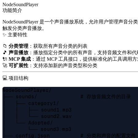
NodeSoundPlayer
功能简介
NodeSoundPlayer 是一个声音播放系统，允许用户管
触发分类声音播放。
✨ 主要特性
📁
分类管理
：获取所有声音分类的列表
🎵
声音播放
：播放指定分类中的所有声音，支持音频文件和代
🔌
MCP 集成
：通过 MCP 工具接口，提供标准化的工具调用
🚀
可扩展性
：支持添加新的声音类型和分类
💻 项目结构
NodeSoundPlayer/

├── sounds/              # 存放音频文件的目录

│   ├── category1/

│   │   ├── sound1.mp3

│   │   └── sound2.wav

│   └── Adopted/

│       └── sound3.mp3

├── config.json          # 分类和声音的配置文件
