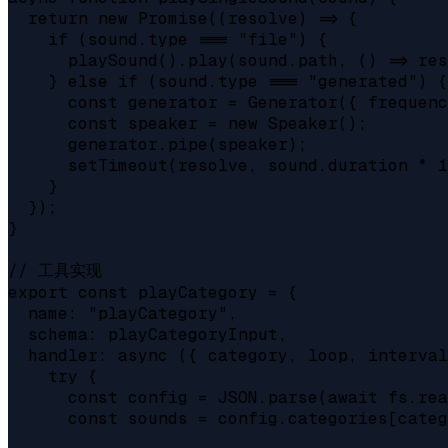
  return new Promise((resolve) => {

    if (sound.type === "file") {

      playSound().play(sound.path, () => res
    } else if (sound.type === "generated") {

      const generator = Generator({ frequenc
      const speaker = new Speaker();

      generator.pipe(speaker);

      setTimeout(resolve, sound.duration * 1
    }

  });

}

// 工具实现

export const playCategory = {

  name: "playCategory",

  schema: playCategoryInput,

  handler: async ({ category, loop, interval
    try {

      const config = JSON.parse(await fs.rea
      const sounds = config.categories[categ