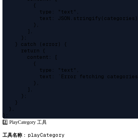
          {

            type: "text",

            text: JSON.stringify(categories)
          },

        ],

      };

    } catch (error) {

      return {

        content: [

          {

            type: "text",

            text: `Error fetching categories
          },

        ],

      };

    }

  },

2️⃣ PlayCategory 工具
playCategory
工具名称
：