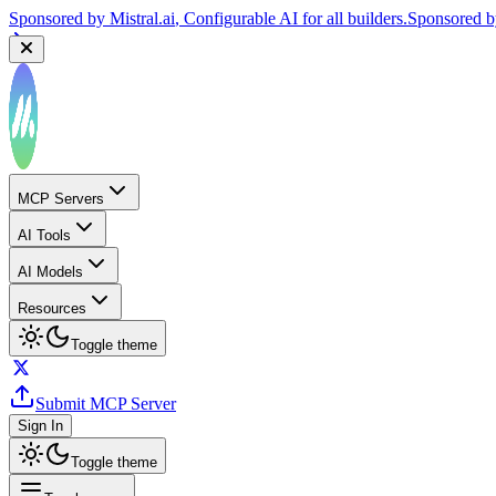
Sponsored by
Mistral.ai
, Configurable AI for all builders.
Sponsored 
Sponsored by
Reply.io
, Supercharge your sales team with AI
Sponsor
MCP Servers
AI Tools
AI Models
Resources
Toggle theme
Submit MCP Server
Sign In
Toggle theme