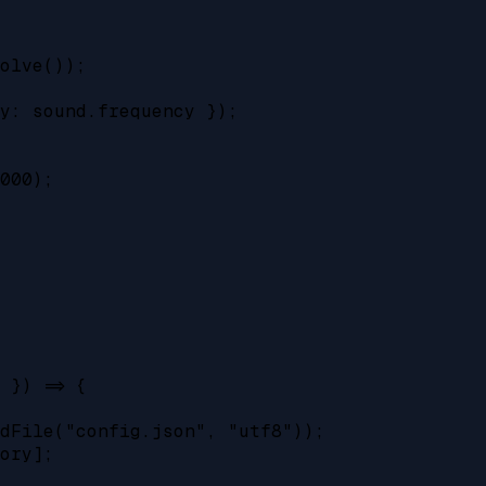
olve());

y: sound.frequency });

000);

 }) => {

dFile("config.json", "utf8"));

ory];
